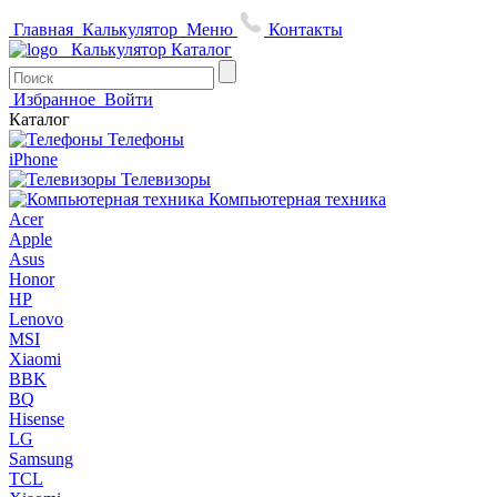
Главная
Калькулятор
Меню
Контакты
Калькулятор
Каталог
Избранное
Войти
Каталог
Телефоны
iPhone
Телевизоры
Компьютерная техника
Acer
Apple
Asus
Honor
HP
Lenovo
MSI
Xiaomi
BBK
BQ
Hisense
LG
Samsung
TCL